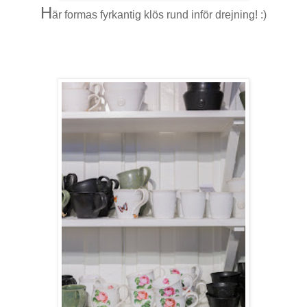
H
är formas fyrkantig klös rund inför drejning! :)