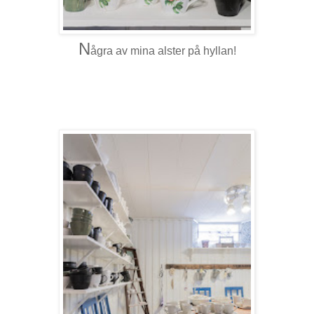
N
ågra av mina alster på hyllan!