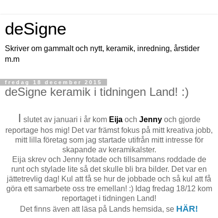
deSigne
Skriver om gammalt och nytt, keramik, inredning, årstider
m.m
fredag 18 december 2015
deSigne keramik i tidningen Land! :)
I
slutet av januari i år kom
Eija
och
Jenny
och gjorde
reportage hos mig! Det var främst fokus på mitt kreativa jobb,
mitt lilla företag som jag startade utifrån mitt intresse för
skapande av keramikalster.
Eija skrev och Jenny fotade och tillsammans roddade de
runt och stylade lite så det skulle bli bra bilder. Det var en
jättetrevlig dag! Kul att få se hur de jobbade och så kul att få
göra ett samarbete oss tre emellan! :) Idag fredag 18/12 kom
reportaget i tidningen Land!
HÄR!
Det finns även att läsa på Lands hemsida, se